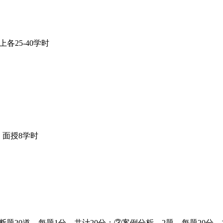
上各25-40学时
面授8学时
断题20道，每题1分，共计20分；③案例分析，2题，每题20分，共