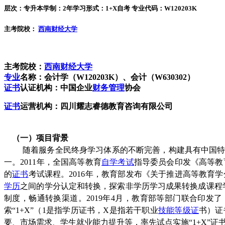
层次：专升本
学制：2年
学习形式：1+X自考
专业代码：W120203K
主考院校：
西南财经大学
主考院校：
西南财经大学
专业
名称
：会计
学
（W120203K）
、会计（
W630302
）
证书
认证机构：
中国企业
财务管理
协会
证书
运营机构：
四川耀志睿德教育咨询有限公司
（
一
）项目背景
随着服务全民终身学习体系的不断完善，构建具有中国
一。2011年，全国高等教育
自学考试
指导委员会印发《高等教
的
证书
考试课程。2016年，教育部发布《关于推进高等教育学
学历
之间的学分认定和转换，探索非学历学习成果转换成课程学
制度，畅通转换渠道。2019年4月，教育部等部门联合印发
索“1+X”（1是指学历证书，X是指若干职业
技能等级证
书）证
要、市场需求、学生就业能力提升等，率先试点实施“1+X”