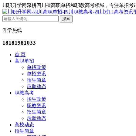
川职升学网深耕四川省高职单招和职教高考领域，专注单招考
升学热线
18181981033
首 页
高职单招
单招政策
单招资讯
招生简章
录取动态
职教高考
招生政策
职教资讯
招生简章
录取动态
高校动态
招生简章