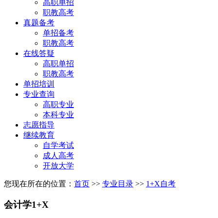
高职单招
职教高考
真题备考
单招备考
职教高考
在线答疑
高职单招
职教高考
单招培训
专业查询
高职专业
本科专业
志愿指导
继续教育
自学考试
成人高考
开放大学
您现在所在的位置：
首页
>>
专业目录
>>
1+X自考
会计学1+X