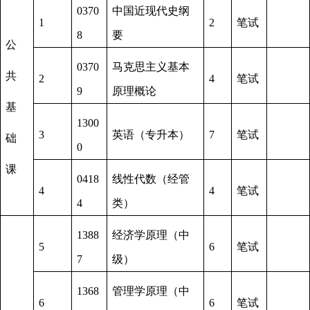
0370
中国近现代史纲
1
2
笔试
8
要
公
0370
马克思主义基本
共
2
4
笔试
9
原理概论
基
1300
3
英语
（
专升本
）
7
笔试
础
0
课
0418
线性代数（经管
4
4
笔试
4
类）
1388
经济学原理（中
5
6
笔试
7
级）
1368
管理学原理（中
6
6
笔试