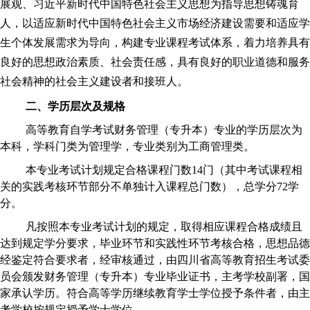
展观、习近平新时代中国特色社会主义思想为指导思想铸魂育
人，以适应新时代中国特色社会主义市场经济建设需要和适应学
生个体发展需求为导向，构建
专业
课程考试体系，着力培养具有
良好的思想政治素质、社会责任感，具有良好的职业道德和服务
社会精神的社会主义建设者和接班人。
二、
学历
层次及规格
高等教育
自学考试
财务管理
（
专升本
）
专业
的
学历
层次为
本科
，学科门类为管理学，
专业
类别为工商管理类。
本专业考试计划规定合格课程门数14门（其中考试课程相
关的实践考核环节部分不单独计入课程总门数），总学分72学
分。
凡按照本专业考试计划的规定，取得相应课程合格成绩且
达到规定学分要求，毕业环节和实践性环节考核合格，思想品德
经鉴定符合要求者，经审核通过，由四川省高等教育招生考试委
员会颁发
财务管理
（
专升本
）专业毕业
证书
，主考
学校
副署，国
家承认学历。符合高等学历继续教育学士学位授予条件者，由主
考
学校
按规定授予学士学位。