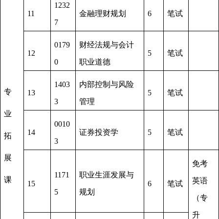
1232
11
金融理财规划
6
笔试
7
0179
财经法规与会计
12
5
笔试
0
职业道德
1403
内部控制与风险
专
13
5
笔试
3
管理
业
0010
14
证券投资学
5
笔试
拓
3
展
免考
1171
职业生涯发展与
课
英语
15
6
笔试
5
规划
（专
升