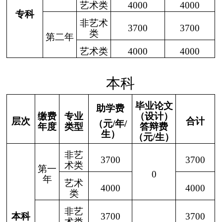
艺术类
4000
4000
专科
非艺术
3700
3700
类
第二年
艺术类
4000
4000
本科
毕业论文
助学费
缴费
专业
（设计）
层次
合计
（元
/年/
年度
类型
答辩费
生
）
（元
/生
）
非艺
3700
3700
术类
第一
0
年
艺术
4000
4000
类
非艺
本科
3700
3700
术类