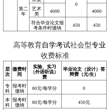
0
第二
艺术
4000
4000
年
类
符合毕业论文报
450
450
考条件时缴纳
高等教育
自学考试
社会型
专业
收费标准
实验、实习
层
缴费时
毕业论文（设计）答
（外语听说）
次
间
辩费
（元
/生）
费
专
报考时
80元/每学分
0
科
缴纳
本
报考时
80元/每学分
450元
科
缴纳