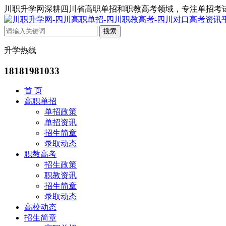
川职升学网深耕四川省高职单招和职教高考领域，专注单招考
升学热线
18181981033
首 页
高职单招
单招政策
单招资讯
招生简章
录取动态
职教高考
招生政策
职教资讯
招生简章
录取动态
高校动态
招生简章