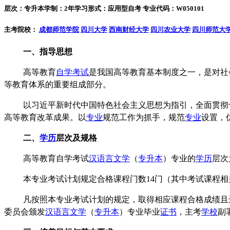
层次：专升本
学制：2年
学习形式：应用型自考
专业代码：W050101
主考院校：
成都师范学院
四川大学
西南财经大学
四川农业大学
四川师范大
一、
指导思想
高等教育
自学考试
是我国高等教育基本制度之一，是对社
等教育体系的重要组成部分。
以习近平新时代中国特色社会主义思想为指引，全面贯彻
高等教育改革成果。以
专业
规范工作为抓手，规范
专业
设置，
二、
学历
层次及规格
高等教育自学考试
汉语言文学
（
专升本
）专业的
学历
层次
本专业考试计划规定合格课程门数14门（其中考试课程相
凡按照本专业考试计划的规定，取得相应课程合格成绩且
委员会颁发
汉语言文学
（
专升本
）专业毕业
证书
，主考
学校
副