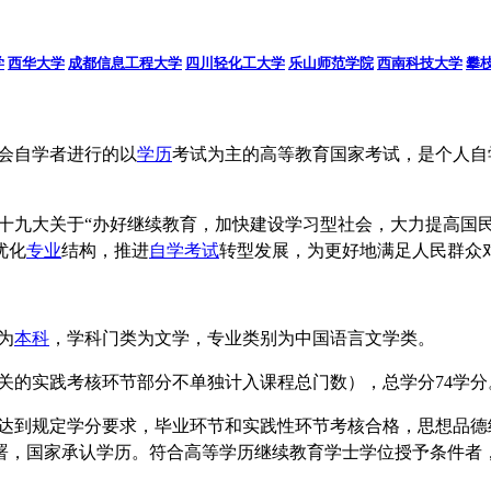
学
西华大学
成都信息工程大学
四川轻化工大学
乐山师范学院
西南科技大学
攀
会自学者进行的以
学历
考试为主的高等教育国家考试，是个人自
十九大关于“办好继续教育，加快建设学习型社会，大力提高国民
优化
专业
结构，推进
自学考试
转型发展，为更好地满足人民群众
为
本科
，学科门类为文学，专业类别为中国语言文学类。
关的实践考核环节部分不单独计入课程总门数），总学分74学分
达到规定学分要求，毕业环节和实践性环节考核合格，思想品德
署，国家承认学历。符合高等学历继续教育学士学位授予条件者