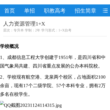
首页
单招
职教高考
招生简章
人力资源管理1+X
层次：专升本 学制：2年 学习形式：1+X自考
学校
概况
1、
成都信息工程大学
创建于1951年，是四川省和中
国气象局共建、四川省重点发展的公办
本科
院校。
2、
学校
现有航空港、龙泉两个校区，占地面积2100
余亩，现有17个二级学院、57个
本科
专业
，拥有2万
多名在校学生。