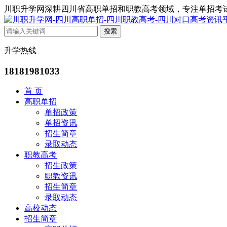
川职升学网深耕四川省高职单招和职教高考领域，专注单招考
升学热线
18181981033
首 页
高职单招
单招政策
单招资讯
招生简章
录取动态
职教高考
招生政策
职教资讯
招生简章
录取动态
高校动态
招生简章